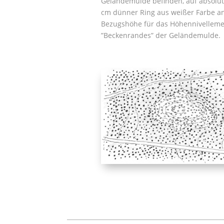
Geländemulde befinden, auf absolut
cm dünner Ring aus weißer Farbe an
Bezugshöhe für das Höhennivellement
”Beckenrandes” der Geländemulde.