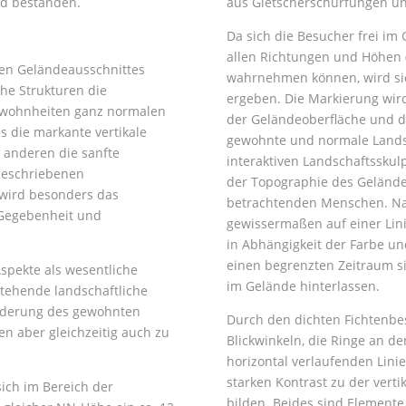
ld bestanden.
aus Gletscherschürfungen un
Da sich die Besucher frei im
allen Richtungen und Höhen (
ten Geländeausschnittes
wahrnehmen können, wird sich
he Strukturen die
ergeben. Die Markierung wir
ewohnheiten ganz normalen
der Geländeoberfläche und d
s die markante vertikale
gewohnte und normale Landsc
 anderen die sanfte
interaktiven Landschaftsskul
beschriebenen
der Topographie des Gelände
wird besonders das
betrachtenden Menschen. Nat
 Gegebenheit und
gewissermaßen auf einer Linie
in Abhängigkeit der Farbe un
einen begrenzten Zeitraum si
spekte als wesentliche
im Gelände hinterlassen.
stehende landschaftliche
änderung des gewohnten
Durch den dichten Fichtenb
ken aber gleichzeitig auch zu
Blickwinkeln, die Ringe an d
horizontal verlaufenden Lini
starken Kontrast zu der vert
sich im Bereich der
bilden. Beides sind Elemente