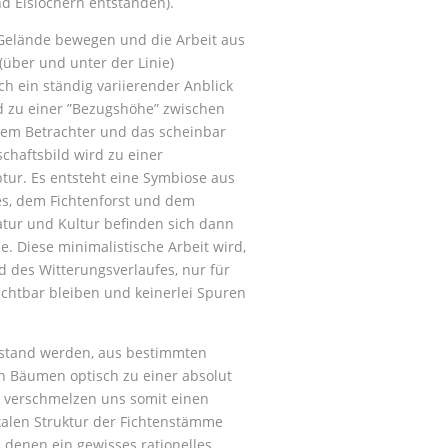
d Eislöchern entstanden).
 Gelände bewegen und die Arbeit aus
über und unter der Linie)
 ein ständig variierender Anblick
d zu einer ”Bezugshöhe” zwischen
em Betrachter und das scheinbar
haftsbild wird zu einer
ptur. Es entsteht eine Symbiose aus
s, dem Fichtenforst und dem
ur und Kultur befinden sich dann
. Diese minimalistische Arbeit wird,
d des Witterungsverlaufes, nur für
chtbar bleiben und keinerlei Spuren
estand werden, aus bestimmten
en Bäumen optisch zu einer absolut
e verschmelzen uns somit einen
ikalen Struktur der Fichtenstämme
, denen ein gewisses rationelles