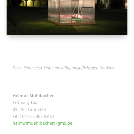
Diese Seite setzt keine einwilligungspflichtigen Cookies
Helmut Mühlbacher
Triftweg 14a
83278 Traunstein
Tel.: 0173 / 805 99 51
helmutmuehlbacher@gmx.de