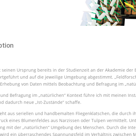
ption
t seinen Ursprung bereits in der Studienzeit an der Akademie de
rtgeführt und auf die jeweilige Umgebung abgestimmt. „Feldforschu
Erhebung von Daten mittels Beobachtung und Befragung im „natür
d Befragung im „natürlichen“ Kontext führe ich mit meinen Instal
 dadurch neue „Ist-Zustände“ schaffe.
steht aus seriellen und handbemalten Fliegenklatschen, die durch
druck eines Blumenfeldes aus Narzissen oder Tulpen vermittelt. Un
g mit der „natürlichen“ Umgebung des Menschen. Durch die Inte
tig wird ein überraschendes Spannungsfeld im Verhältnis zwischen