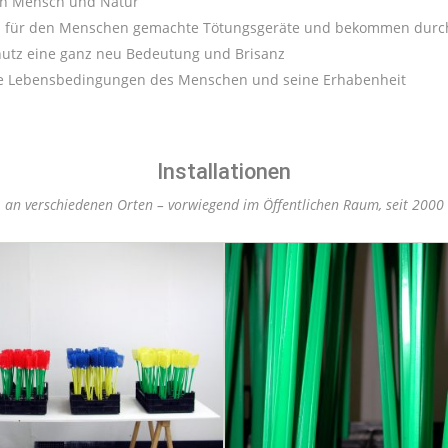
von Mensch und Natur
nd für den Menschen gemachte Tötungsgeräte und bekommen durch 
hutz eine ganz neu Bedeutung und Brisanz
ie Lebensbedingungen des Menschen und seine Erhabenheit
Installationen
an verschiedenen Orten – vorwiegend im Öffentlichen Raum, seit 2000