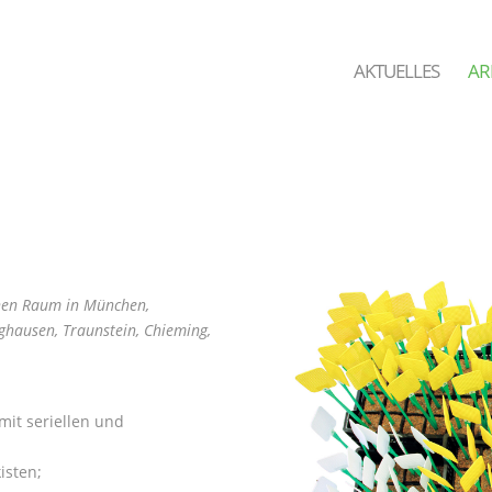
AKTUELLES
AR
chen Raum in München,
ghausen, Traunstein, Chieming,
mit seriellen und
isten;